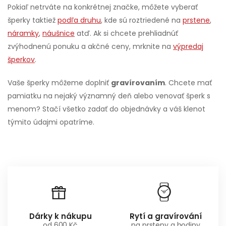
Pokiaľ netrváte na konkrétnej značke, môžete vyberať
šperky taktiež
podľa druhu
, kde sú roztriedené na
prstene
,
náramky
,
náušnice
atď. Ak si chcete prehliadnúť
zvýhodnenú ponuku a akčné ceny, mrknite na
výpredaj
šperkov
.
Vaše šperky môžeme doplniť
gravírovaním
. Chcete mať
pamiatku na nejaký významný deň alebo venovať šperk s
menom? Stačí všetko zadať do objednávky a váš klenot
týmito údajmi opatríme.
Rytí a gravírování
Hodinářský servis
na prsteny a hodiny
na našich