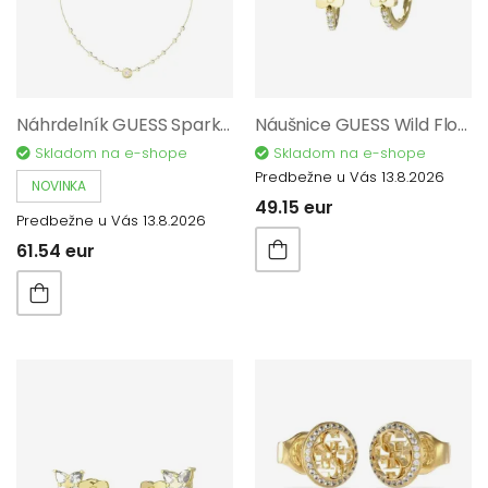
Náhrdelník GUESS Sparks JUBN06283JWYGT/U
Náušnice GUESS Wild Flower JUBE05508JWYGT/U
Skladom na e-shope
Skladom na e-shope
Predbežne u Vás 13.8.2026
NOVINKA
49.15 eur
Predbežne u Vás 13.8.2026
61.54 eur