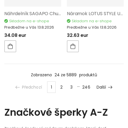
Náhrdelník SAGAPO Chunky SHK03
Náramok LOTUS STYLE Urban Man S1829-2/A
Skladom na e-shope
Skladom na e-shope
Predbežne u Vás 13.8.2026
Predbežne u Vás 13.8.2026
34.08 eur
32.63 eur
Zobrazeno
24 ze 5889
produktů
Předchozí
1
2
3
246
Další
Značkové šperky A-Z