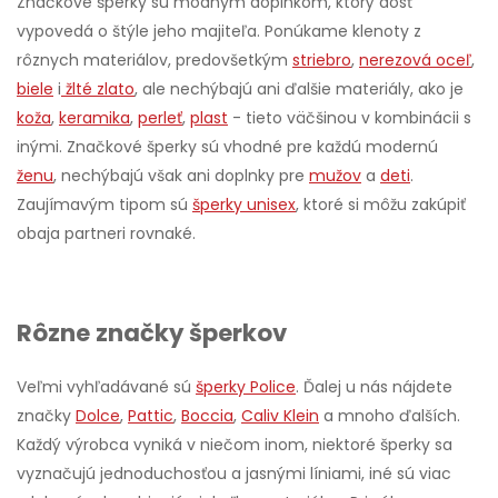
Značkové šperky sú módnym doplnkom, ktorý dosť
vypovedá o štýle jeho majiteľa. Ponúkame klenoty z
rôznych materiálov, predovšetkým
striebro
,
nerezová oceľ
,
biele
i
žlté zlato
, ale nechýbajú ani ďalšie materiály, ako je
koža
,
keramika
,
perleť
,
plast
- tieto väčšinou v kombinácii s
inými. Značkové šperky sú vhodné pre každú modernú
ženu
, nechýbajú však ani doplnky pre
mužov
a
deti
.
Zaujímavým tipom sú
šperky unisex
, ktoré si môžu zakúpiť
obaja partneri rovnaké.
Rôzne značky šperkov
Veľmi vyhľadávané sú
šperky Police
. Ďalej u nás nájdete
značky
Dolce
,
Pattic
,
Boccia
,
Caliv Klein
a mnoho ďalších.
Každý výrobca vyniká v niečom inom, niektoré šperky sa
vyznačujú jednoduchosťou a jasnými líniami, iné sú viac