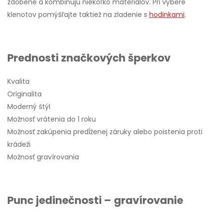
zdobené a kombinujú niekoľko materiálov. Pri výbere
klenotov pomýšľajte taktiež na zladenie s
hodinkami
.
Prednosti značkových šperkov
Kvalita
Originalita
Moderný štýl
Možnosť vrátenia do 1 roku
Možnosť zakúpenia predĺženej záruky alebo poistenia proti
krádeži
Možnosť gravírovania
Punc jedinečnosti – gravírovanie