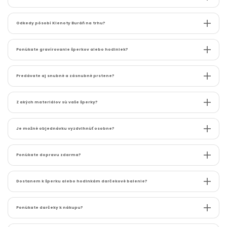
Odkedy pôsobí Klenoty Buráň na trhu?
Ponúkate gravírovanie šperkov alebo hodiniek?
Predávate aj snubné a zásnubné prstene?
Z akých materiálov sú vaše šperky?
Je možné objednávku vyzdvihnúť osobne?
Ponúkate dopravu zdarma?
Dostanem k šperku alebo hodinkám darčekové balenie?
Ponúkate darčeky k nákupu?