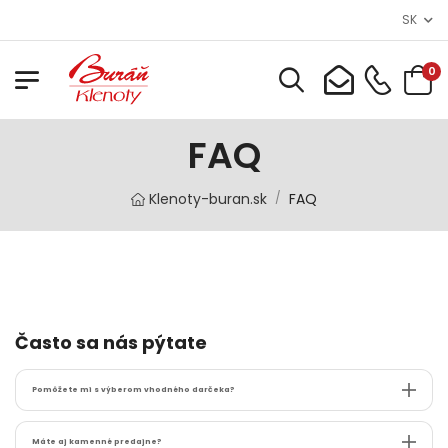
SK
0
FAQ
Klenoty-buran.sk
FAQ
/
Často sa nás pýtate
Pomôžete mi s výberom vhodného darčeka?
Máte aj kamenné predajne?