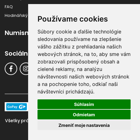
FAQ
Hodinářský slovník
Používame cookies
Súbory cookie a ďalšie technológie
Numismatika
sledovania používame na zlepšenie
vášho zážitku z prehliadania našich
Sociálne siete
webových stránok, na to, aby sme vám
zobrazovali prispôsobený obsah a
cielené reklamy, na analýzu
návštevnosti našich webových stránok
a na pochopenie toho, odkiaľ naši
návštevníci prichádzajú.
Súhlasím
Odmietam
Všetky práva vyhradené ©
Klenoty-Buran.sk
, 2016 - 2024 |
Zmeniť moje nastavenia
Systém & Design:
GraphicSite.cz