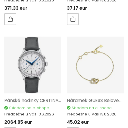
Predbežne u Vás 13.8.2026
Predbežne u Vás 13.8.2026
371.33 eur
37.17 eur
Pánské hodinky CERTINA DS-1 Chronograph Automatic C029.462.16.011.00
Náramek GUESS Beloved JUBB06014JWYGS
Skladom na e-shope
Skladom na e-shope
Predbežne u Vás 13.8.2026
Predbežne u Vás 13.8.2026
2064.85 eur
45.02 eur