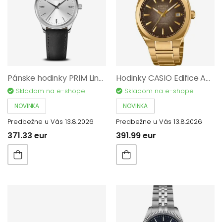
Pánske hodinky PRIM Linea Color Esence 40 Q - B W01P.13269.B
Hodinky CASIO Edifice Automatic EFK-200DG-5AER
Skladom na e-shope
Skladom na e-shope
NOVINKA
NOVINKA
Predbežne u Vás 13.8.2026
Predbežne u Vás 13.8.2026
371.33 eur
391.99 eur