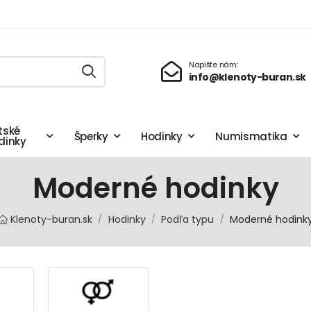
Napište nám:
info@klenoty-buran.sk
tské
Šperky
Hodinky
Numismatika
dinky
Moderné hodinky
Klenoty-buran.sk
Hodinky
Podľa typu
Moderné hodink
/
/
/