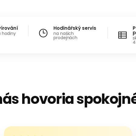
vírování
Hodinářský servis
P
p
a hodiny
na našich
prodejnách
s
4
nás hovoria spokojné