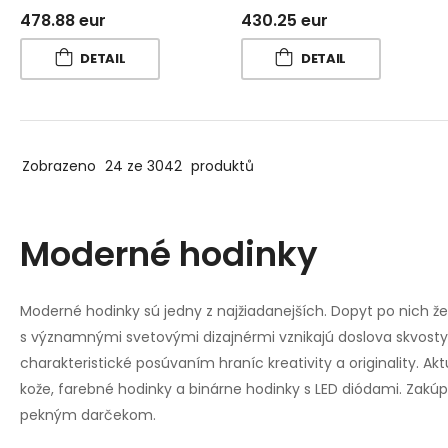
478.88 eur
430.25 eur
DETAIL
DETAIL
Zobrazeno
24 ze 3042
produktů
Moderné hodinky
Moderné hodinky sú jedny z najžiadanejších. Dopyt po nich 
s významnými svetovými dizajnérmi vznikajú doslova skvosty
charakteristické posúvaním hraníc kreativity a originalit
kože, farebné hodinky a binárne hodinky s LED diódami. Zak
pekným darčekom.