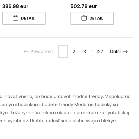
386.98 eur
502.78 eur
DETAIL
DETAIL
Předchozí
1
2
3
127
Další
 a inovatívneho, čo bude určovať módne trendy. V spolupráci
 modernými hodinkami budete trendy Moderné hodinky sú
a veľkým koženým náramkom alebo s náramkom zo syntetickej
ch výrobcov. Urobte radosť sebe alebo svojim blízkym