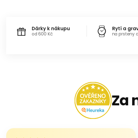
Dárky k nákupu
Rytí a gra
od 600 Kč
na prsteny 
Za 