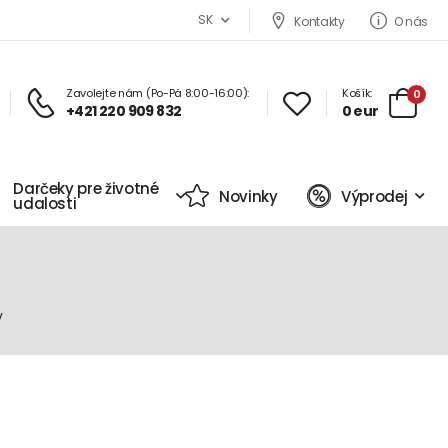
SK
Kontakty
O nás
Zavolejte nám (Po-Pá 8:00-16:00):
Košík:
0
+421 220 909 832
0 eur
Darčeky pre životné
Novinky
Výprodej
udalosti
y