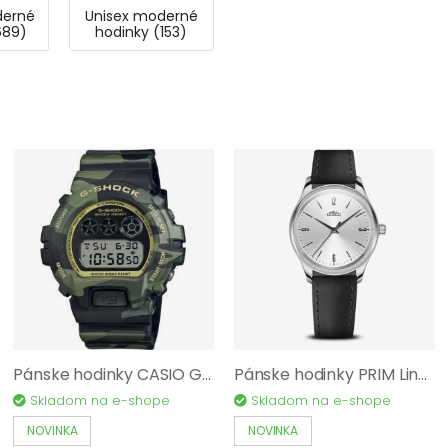
derné
Unisex moderné
689)
hodinky (153)
Pánske hodinky CASIO G-SHOCK Classic DW-6900CMG-3ER
Pánske hodinky PRIM Linea Color Esence 40 Q - B W01P.13269.B
Skladom na e-shope
Skladom na e-shope
NOVINKA
NOVINKA