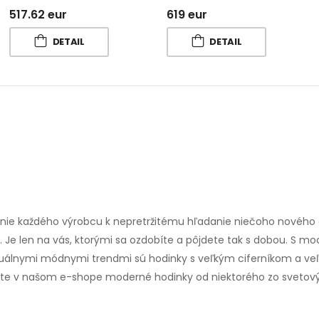
517.62 eur
619 eur
DETAIL
DETAIL
ženie každého výrobcu k nepretržitému hľadanie niečoho nového
. Je len na vás, ktorými sa ozdobíte a pôjdete tak s dobou. S
y. Aktuálnymi módnymi trendmi sú hodinky s veľkým ciferníkom 
úpte v našom e-shope moderné hodinky od niektorého zo svetový