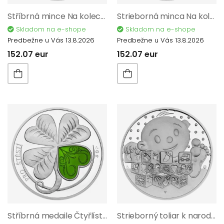
Stříbrná mince Na kolech - Elektrická lokomotiva S 699.001 proof
Strieborná minca Na kolesách - Motocykel JAWA Californian proof
Skladom na e-shope
Skladom na e-shope
Predbežne u Vás 13.8.2026
Predbežne u Vás 13.8.2026
152.07 eur
152.07 eur
Stříbrná medaile Čtyřlístek se smaltem s věnováním proof ZL32006
Strieborný toliar k narodeniu dieťaťa 2024 Proof ZL018