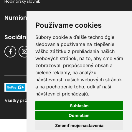
Hodinářský slovník
Numismatika
Používame cookies
Sociálne siete
Súbory cookie a ďalšie technológie
sledovania používame na zlepšenie
vášho zážitku z prehliadania našich
webových stránok, na to, aby sme vám
zobrazovali prispôsobený obsah a
cielené reklamy, na analýzu
návštevnosti našich webových stránok
a na pochopenie toho, odkiaľ naši
návštevníci prichádzajú.
Všetky práva vyhradené ©
Klenoty-Buran.sk
, 2016 - 2024 |
Súhlasím
Systém & Design:
GraphicSite.cz
Odmietam
Zmeniť moje nastavenia