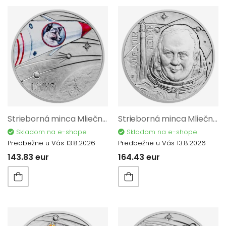
Strieborná minca Mliečna dráha - Prvý tvor na obežnej dráhe proof 12196
Strieborná minca Mliečna dráha - Prvý Čechoslovák vo vesmíre Proof 12168
Skladom na e-shope
Skladom na e-shope
Predbežne u Vás 13.8.2026
Predbežne u Vás 13.8.2026
143.83 eur
164.43 eur