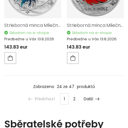
Strieborná minca Mliečna dráha - Eta Carinae proof 12236
Strieborná minca Mliečna dráha - Čierna diera proof 12199
Skladom na e-shope
Skladom na e-shope
Predbežne u Vás 13.8.2026
Predbežne u Vás 13.8.2026
143.83 eur
143.83 eur
Zobrazeno
24 ze 47
produktů
Předchozí
1
2
Další
Sběratelské potřeby