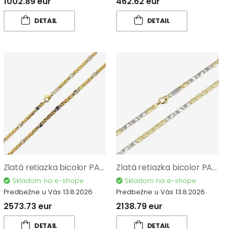
1002.89 eur
462.62 eur
DETAIL
DETAIL
Zlatá retiazka bicolor PATTIC AU 585/1000 10,65 gr BA146602-55
Zlatá retiazka bicolor PATTIC AU 585/1000 8,85 gr BA212402-50
Skladom na e-shope
Skladom na e-shope
Predbežne u Vás 13.8.2026
Predbežne u Vás 13.8.2026
2573.73 eur
2138.79 eur
DETAIL
DETAIL