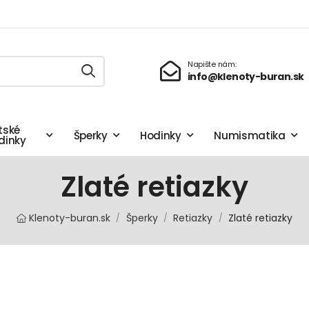
Napište nám:
info@klenoty-buran.sk
tské
Šperky
Hodinky
Numismatika
dinky
Zlaté retiazky
Klenoty-buran.sk
Šperky
Retiazky
Zlaté retiazky
/
/
/