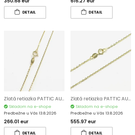
350.68 eur
616.27 eur
DETAIL
DETAIL
Zlatá retiazka PATTIC AU 585/1000 1,10 gr CA00202-42
Zlatá retiazka PATTIC AU 585/1000 2,30 gr CA00102-45
Skladom na e-shope
Skladom na e-shope
Predbežne u Vás 13.8.2026
Predbežne u Vás 13.8.2026
266.01 eur
555.97 eur
DETAIL
DETAIL