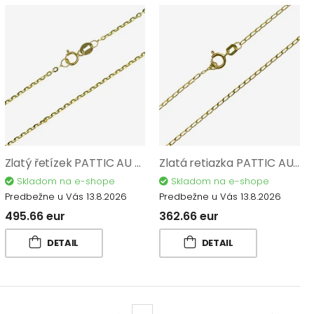
Zlatý řetízek PATTIC AU 585/1000 2,05 gr BA640902Y-42
Zlatá retiazka PATTIC AU 585/1000 1,50 gr BA630902Y-42
Skladom na e-shope
Skladom na e-shope
Predbežne u Vás 13.8.2026
Predbežne u Vás 13.8.2026
495.66 eur
362.66 eur
DETAIL
DETAIL