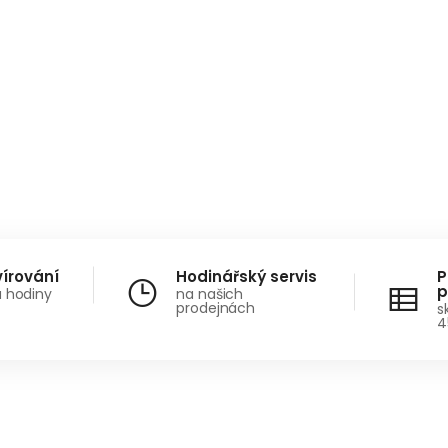
vírování
Hodinářský servis
P
p
a hodiny
na našich
prodejnách
s
4