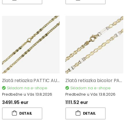
Zlatá retiazka PATTIC AU 585/1000 14,45 gr BA560202-55
Zlatá retiazka bicolor PATTIC AU 585/1000 4,60 gr BA08002-45
Skladom na e-shope
Skladom na e-shope
Predbežne u Vás 13.8.2026
Predbežne u Vás 13.8.2026
3491.95 eur
1111.52 eur
DETAIL
DETAIL