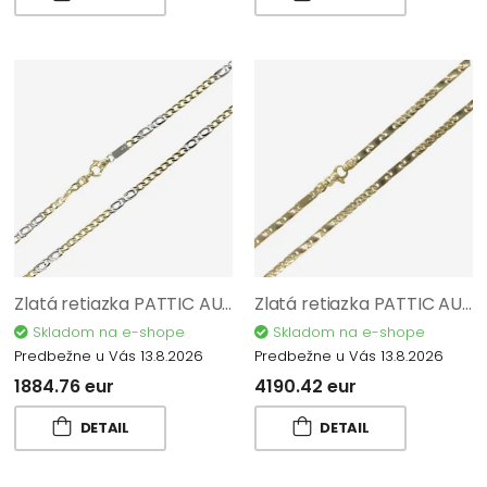
Zlatá retiazka PATTIC AU 585/1000 7,80 gr BA580202-50
Zlatá retiazka PATTIC AU 585/1000 17,35 gr BA570202-55
Skladom na e-shope
Skladom na e-shope
Predbežne u Vás 13.8.2026
Predbežne u Vás 13.8.2026
1884.76 eur
4190.42 eur
DETAIL
DETAIL