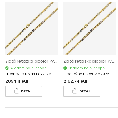
Zlatá retiazka bicolor PATTIC AU 585/1000 8,50 gr BA146602-45
Zlatá retiazka bicolor PATTIC AU 585/1000 8,95 gr BA146602-50
Skladom na e-shope
Skladom na e-shope
Predbežne u Vás 13.8.2026
Predbežne u Vás 13.8.2026
2054.11 eur
2162.74 eur
DETAIL
DETAIL