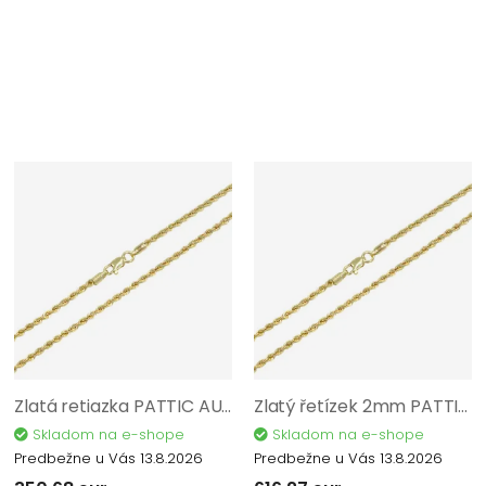
Zlatá retiazka PATTIC AU 585/1000 1,45 gr CA00602-45
Zlatý řetízek 2mm PATTIC AU 585/1000 2,55 gr CA01002-50
Skladom na e-shope
Skladom na e-shope
Predbežne u Vás 13.8.2026
Predbežne u Vás 13.8.2026