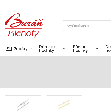
Dámske
Pánske
De
Značky
hodinky
hodinky
ho