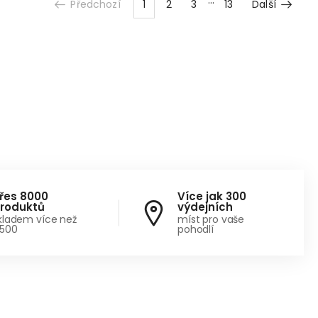
Předchozí
1
2
3
13
Další
řes 8000
Více jak 300
roduktů
výdejních
kladem více než
míst pro vaše
500
pohodlí