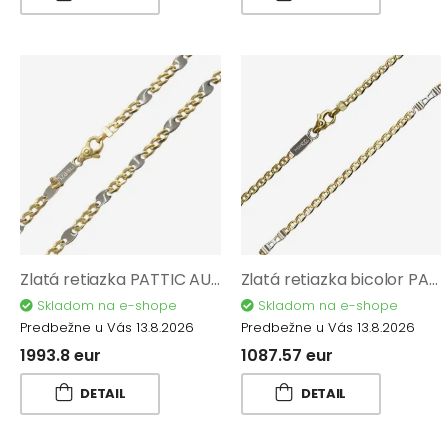
Zlatá retiazka PATTIC AU 585/1000 8,25 gr BA146502-50
Zlatá retiazka bicolor PATTIC AU 585/1000 4,50 gr BA09302-55
Skladom na e-shope
Skladom na e-shope
Predbežne u Vás 13.8.2026
Predbežne u Vás 13.8.2026
1993.8 eur
1087.57 eur
DETAIL
DETAIL