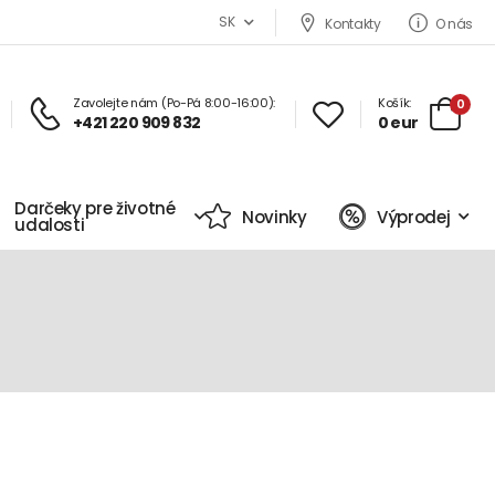
SK
Kontakty
O nás
Zavolejte nám (Po-Pá 8:00-16:00):
Košík:
0
+421 220 909 832
0 eur
Darčeky pre životné
Novinky
Výprodej
udalosti