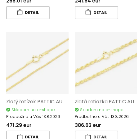
266.01 eur
241.64 eur
DETAIL
DETAIL
Zlatý řetízek PATTIC AU 585/1000 1,95 gr CA00402-42
Zlatá retiazka PATTIC AU 585/1000 1,60 gr CA00302-50
Skladom na e-shope
Skladom na e-shope
Predbežne u Vás 13.8.2026
Predbežne u Vás 13.8.2026
471.29 eur
386.62 eur
DETAIL
DETAIL