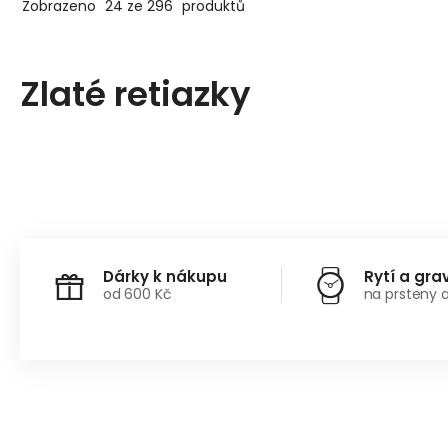
Zobrazeno
24 ze 296
produktů
Zlaté retiazky
Dárky k nákupu
Rytí a gra
od 600 Kč
na prsteny 