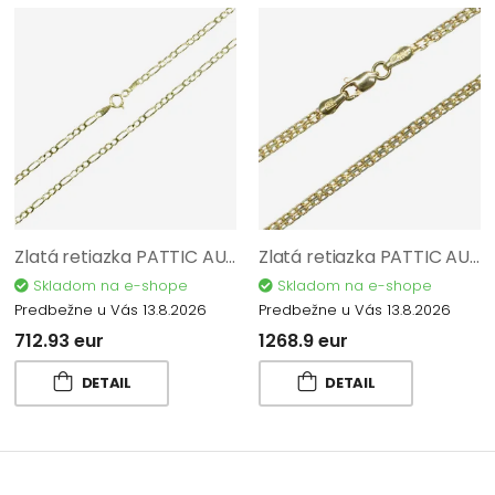
Zlatá retiazka PATTIC AU 585/1000 2,95 gr BA540902Y-45
Zlatá retiazka PATTIC AU 585/1000 5,25 gr BA600902Y-50
Skladom na e-shope
Skladom na e-shope
Predbežne u Vás 13.8.2026
Predbežne u Vás 13.8.2026
712.93 eur
1268.9 eur
DETAIL
DETAIL