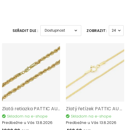
SEŘADIT DLE :
ZOBRAZIT:
Zlatá retiazka PATTIC AU 585/1000 4,15 gr CA00802-50
Zlatý řetízek PATTIC AU 585/1000 2,05 gr CA00502-45
Skladom na e-shope
Skladom na e-shope
Predbežne u Vás 13.8.2026
Predbežne u Vás 13.8.2026