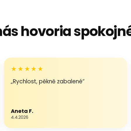
nás hovoria spokojné
★★★★★
„Rychlost, pěkně zabalené“
Aneta F.
4.4.2026