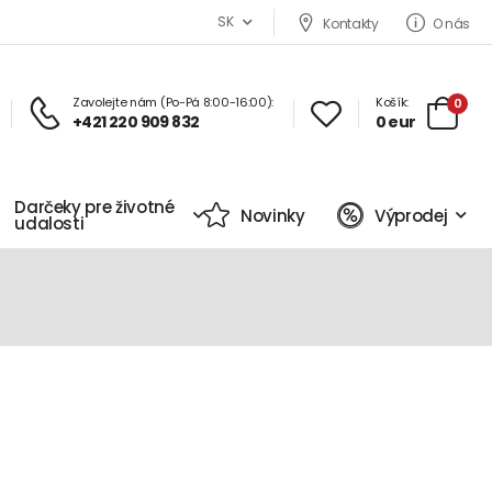
SK
Kontakty
O nás
Zavolejte nám (Po-Pá 8:00-16:00):
Košík:
0
+421 220 909 832
0 eur
Darčeky pre životné
Novinky
Výprodej
udalosti