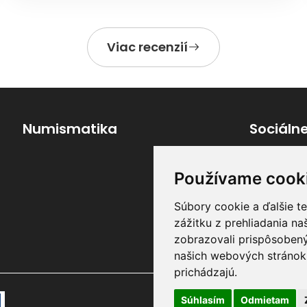
Viac recenzií
Numismatika
Sociálne
Používame cook
Súbory cookie a ďalšie t
zážitku z prehliadania n
zobrazovali prispôsobený
našich webových stránok 
prichádzajú.
Súhlasím
Odmietam
Všetky práva vyhradené ©
Kle