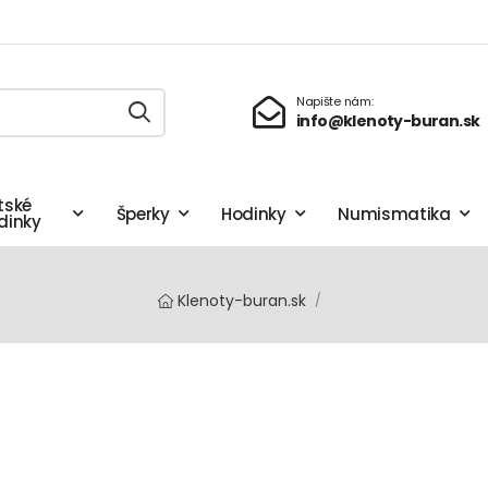
Napište nám:
info@klenoty-buran.sk
tské
Šperky
Hodinky
Numismatika
dinky
Klenoty-buran.sk
/