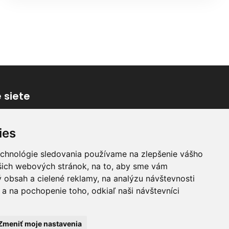
 siete
ies
echnológie sledovania používame na zlepšenie vášho
ašich webových stránok, na to, aby sme vám
 obsah a cielené reklamy, na analýzu návštevnosti
a na pochopenie toho, odkiaľ naši návštevníci
Zmeniť moje nastavenia
noty-Buran.sk
, 2016 - 2024 | Systém & Design:
GraphicSite.cz