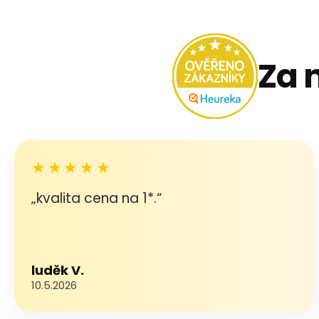
Za 
★★★★★
„kvalita cena na 1*.“
luděk V.
10.5.2026