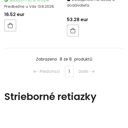
Skladom na e-shope
dodávateľa
Predbežne u Vás 13.8.2026
16.52 eur
53.28 eur
Zobrazeno
8 ze 8
produktů
Předchozí
1
Další
Strieborné retiazky