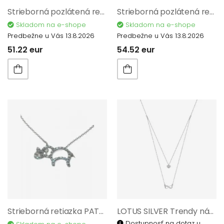
Strieborná pozlátená retiazka AG 925/1000 AGRO4002-50
Strieborná pozlátená retiazka AG 925/1000 AGNI608602B
Skladom na e-shope
Skladom na e-shope
Predbežne u Vás 13.8.2026
Predbežne u Vás 13.8.2026
51.22 eur
54.52 eur
Strieborná retiazka PATTIC s príveskom IPT20002E
LOTUS SILVER Trendy náhrdelník AG925/1000 LP1680-1/3
Dostupnosť na dotaz u