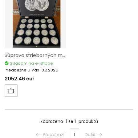
Súprava strieborných mincí 20 x 1 Oz American Eagle 2018 v kazete
Skladom na e-shope
Predbežne u Vás 13.8.2026
2052.46 eur
Zobrazeno
1 ze 1
produktů
Předchozí
1
Další