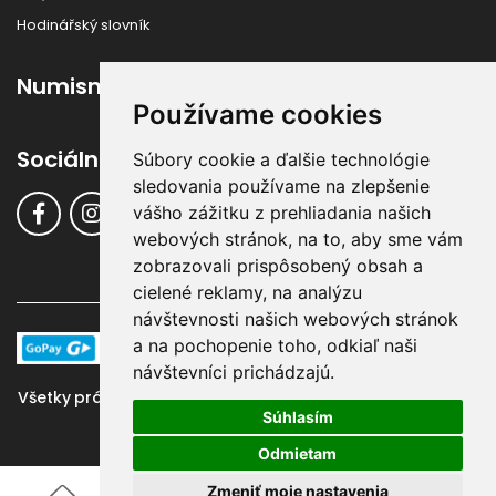
Hodinářský slovník
Numismatika
Používame cookies
Sociálne siete
Súbory cookie a ďalšie technológie
sledovania používame na zlepšenie
vášho zážitku z prehliadania našich
webových stránok, na to, aby sme vám
zobrazovali prispôsobený obsah a
cielené reklamy, na analýzu
návštevnosti našich webových stránok
a na pochopenie toho, odkiaľ naši
návštevníci prichádzajú.
Všetky práva vyhradené ©
Klenoty-Buran.sk
, 2016 - 2024 |
Súhlasím
Systém & Design:
GraphicSite.cz
Odmietam
Zmeniť moje nastavenia