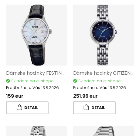
Dámske hodinky FESTINA Swiss Made 20009/7
Dámske hodinky CITIZEN L Eco Drive EM0990-81L
Skladom na e-shope
Skladom na e-shope
Predbežne u Vás 13.8.2026
Predbežne u Vás 13.8.2026
159 eur
251.96 eur
DETAIL
DETAIL