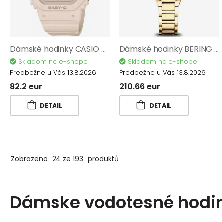
Dámské hodinky CASIO Baby-G BGD-565U-4ER
Dámské hodinky BERING Titanium 15630-734
Skladom na e-shope
Skladom na e-shope
Predbežne u Vás 13.8.2026
Predbežne u Vás 13.8.2026
82.2 eur
210.66 eur
DETAIL
DETAIL
Zobrazeno
24 ze 193
produktů
Dámske vodotesné hodi