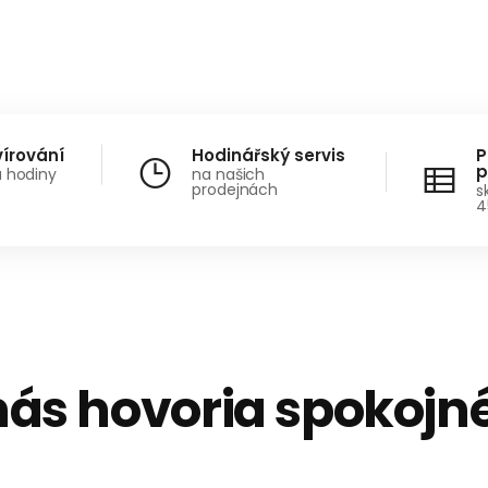
vírování
Hodinářský servis
P
p
a hodiny
na našich
prodejnách
s
4
nás hovoria spokojné