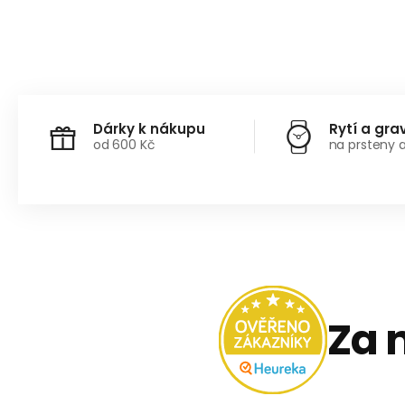
Dárky k nákupu
Rytí a gra
od 600 Kč
na prsteny 
Za 