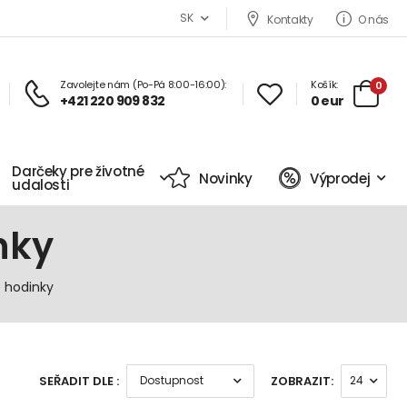
SK
Kontakty
O nás
Zavolejte nám (Po-Pá 8:00-16:00):
Košík:
0
+421 220 909 832
0 eur
Darčeky pre životné
Novinky
Výprodej
udalosti
nky
 hodinky
SEŘADIT DLE :
ZOBRAZIT: