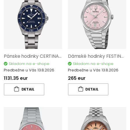
Pánske hodinky CERTINA DS Action Diver Automatic C048.407.44.041.00
Dámské hodinky FESTINA Swiss Made 20052/3
Skladom na e-shope
Skladom na e-shope
Predbežne u Vás 13.8.2026
Predbežne u Vás 13.8.2026
1131.35 eur
265 eur
DETAIL
DETAIL