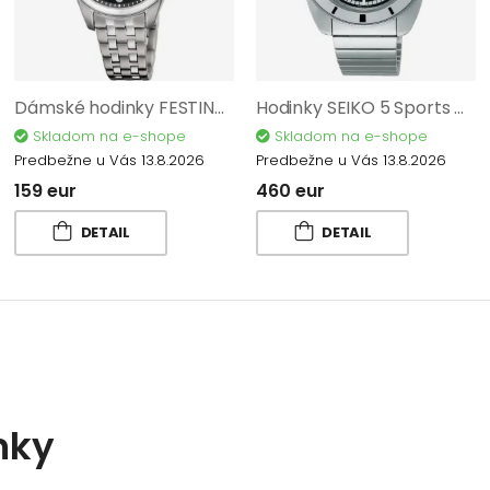
Dámské hodinky FESTINA Titanium 20697/3
Hodinky SEIKO 5 Sports Automatic Heritage Design Re-creation Limited Edition SRPL05K1
Skladom na e-shope
Skladom na e-shope
Predbežne u Vás 13.8.2026
Predbežne u Vás 13.8.2026
159 eur
460 eur
DETAIL
DETAIL
nky