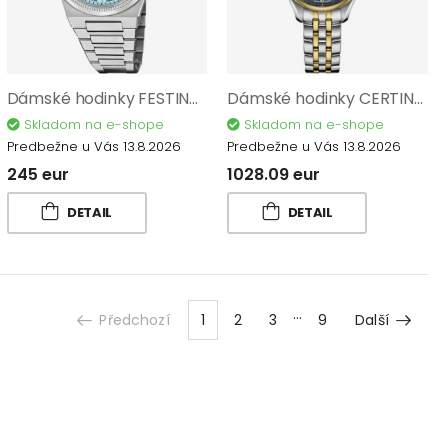
Dámské hodinky FESTINA Swiss Made 20035/7
Dámské hodinky CERTINA DS Action Lady Powermatic 80 C032.207.22.126.00
Skladom na e-shope
Skladom na e-shope
Predbežne u Vás 13.8.2026
Predbežne u Vás 13.8.2026
245 eur
1028.09 eur
DETAIL
DETAIL
Předchozí
1
2
3
9
Další