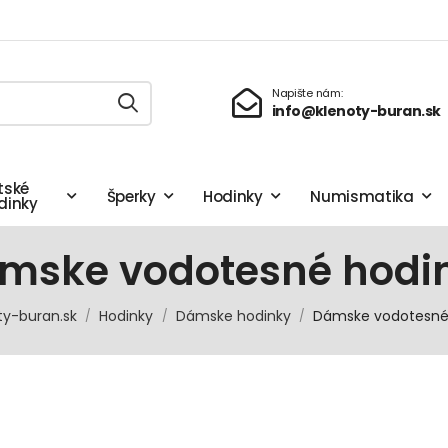
Napište nám:
info@klenoty-buran.sk
tské
Šperky
Hodinky
Numismatika
dinky
mske vodotesné hodi
ty-buran.sk
Hodinky
Dámske hodinky
Dámske vodotesné
/
/
/