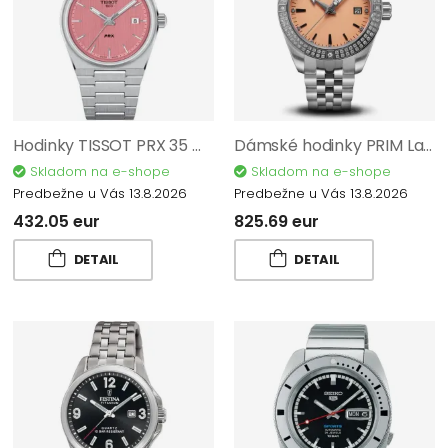
Hodinky TISSOT PRX 35 mm T137.210.11.331.00
Dámské hodinky PRIM Lady Sport Tennis Diamond - A W92P.13221.A
Skladom na e-shope
Skladom na e-shope
Predbežne u Vás 13.8.2026
Predbežne u Vás 13.8.2026
432.05 eur
825.69 eur
DETAIL
DETAIL