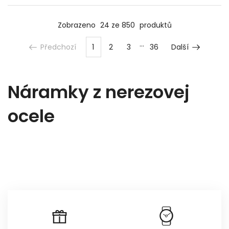
Zobrazeno
24 ze 850
produktů
Předchozí
1
2
3
36
Další
Náramky z nerezovej
ocele