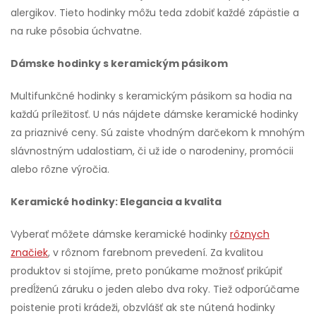
alergikov. Tieto hodinky môžu teda zdobiť každé zápästie a
na ruke pôsobia úchvatne.
Dámske hodinky s keramickým pásikom
Multifunkčné hodinky s keramickým pásikom sa hodia na
každú príležitosť. U nás nájdete dámske keramické hodinky
za priaznivé ceny. Sú zaiste vhodným darčekom k mnohým
slávnostným udalostiam, či už ide o narodeniny, promócii
alebo rôzne výročia.
Keramické hodinky: Elegancia a kvalita
Vyberať môžete dámske keramické hodinky
rôznych
značiek
, v rôznom farebnom prevedení. Za kvalitou
produktov si stojíme, preto ponúkame možnosť prikúpiť
predĺženú záruku o jeden alebo dva roky. Tiež odporúčame
poistenie proti krádeži, obzvlášť ak ste nútená hodinky