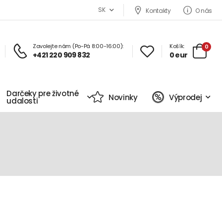
SK
Kontakty
O nás
Zavolejte nám (Po-Pá 8:00-16:00):
Košík:
0
+421 220 909 832
0 eur
Darčeky pre životné
Novinky
Výprodej
udalosti