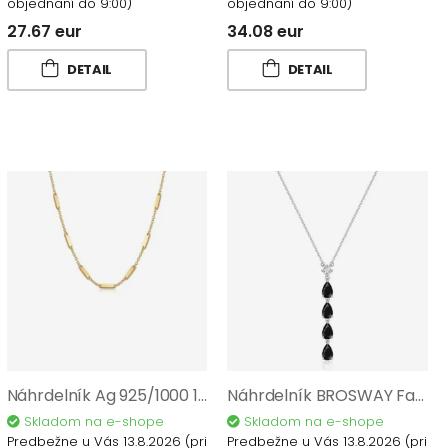
objednaní do 9:00)
objednaní do 9:00)
27.67 eur
34.08 eur
DETAIL
DETAIL
Náhrdelník Ag 925/1000 1,60 gr AGZJ06802
Náhrdelník BROSWAY Fancy Mistery Black FMB115
Skladom na e-shope
Skladom na e-shope
Predbežne u Vás 13.8.2026
(pri
Predbežne u Vás 13.8.2026
(pri