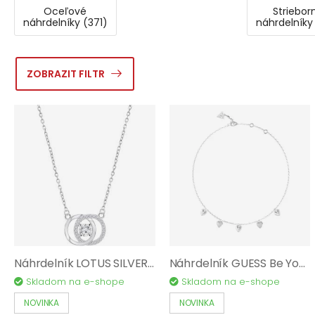
Oceľové
Striebor
náhrdelníky (371)
náhrdelníky
ZOBRAZIT FILTR
Náhrdelník LOTUS SILVER Beyond Classics AG 925/1000 LP3820-1/1
Náhrdelník GUESS Be Your Side JUBN06081JWRHT/U
Skladom na e-shope
Skladom na e-shope
NOVINKA
NOVINKA