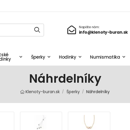
Napište nám:
info@klenoty-buran.sk
tské
Šperky
Hodinky
Numismatika
dinky
Náhrdelníky
Klenoty-buran.sk
Šperky
Náhrdelníky
/
/