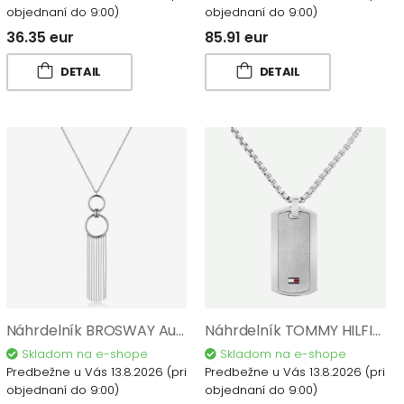
objednaní do 9:00)
objednaní do 9:00)
36.35 eur
85.91 eur
DETAIL
DETAIL
Náhrdelník BROSWAY Aura BAU02
Náhrdelník TOMMY HILFIGER 2790627
Skladom na e-shope
Skladom na e-shope
Predbežne u Vás 13.8.2026
(pri
Predbežne u Vás 13.8.2026
(pri
objednaní do 9:00)
objednaní do 9:00)