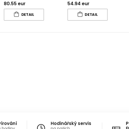
80.55 eur
54.94 eur
DETAIL
DETAIL
vírování
Hodinářský servis
P
p
a hodiny
na našich