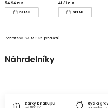
54.94 eur
41.31 eur
DETAIL
DETAIL
Zobrazeno
24 ze 642
produktů
Náhrdelníky
Dárky k nákupu
Rytí a gra
od 600 Kč
na prsteny 