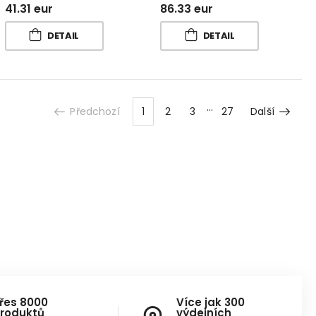
41.31 eur
86.33 eur
DETAIL
DETAIL
Předchozí
1
2
3
27
Další
řes 8000
Více jak 300
roduktů
výdejních