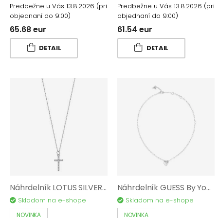
Predbežne u Vás 13.8.2026
(pri
Predbežne u Vás 13.8.2026
(pri
objednaní do 9:00)
objednaní do 9:00)
65.68 eur
61.54 eur
DETAIL
DETAIL
Náhrdelník LOTUS SILVER Pure Essential AG 925/1000 LP3066-1/1
Náhrdelník GUESS By Your Side JUBN06087JWRHT/U
Skladom na e-shope
Skladom na e-shope
NOVINKA
NOVINKA