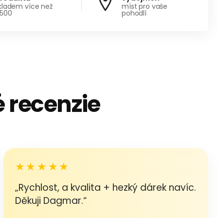
kladem více než
míst pro vaše
500
pohodlí
 recenzie
★★★★★
„Rychlost, a kvalita + hezký dárek navíc.
Děkuji Dagmar.“