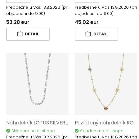
Predbežne u Vás 13.8.2026
(pri
Predbežne u Vás 13.8.2026
(pri
objednaní do 9:00)
objednaní do 9:00)
53.28 eur
45.02 eur
DETAIL
DETAIL
Náhrdelník LOTUS SILVER AG 925/1000 LP3287-1/1
Pozlátený náhrdelník ROSATO Gaia Ag 925/1000 RZGA66
Skladom na e-shope
Skladom na e-shope
Predbežne u Vás 13.8.2026
(pri
Predbežne u Vás 13.8.2026
(pri