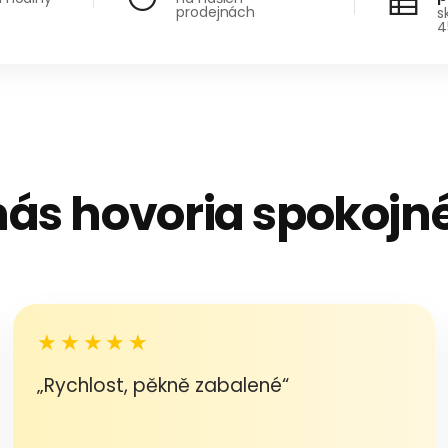
prodejnách
s
4
nás hovoria spokojné
★★★★★
„Rychlost, pěkně zabalené“