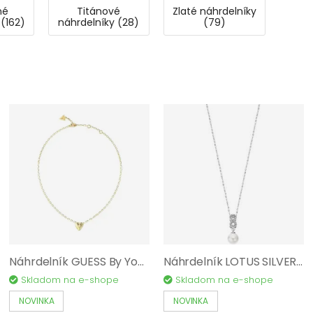
né
Titánové
Zlaté náhrdelníky
 (162)
náhrdelníky (28)
(79)
Náhrdelník GUESS By Your Side JUBN06087JWYGT/U
Náhrdelník LOTUS SILVER Pearls AG 925/1000 LP3479-1/1
Skladom na e-shope
Skladom na e-shope
NOVINKA
NOVINKA