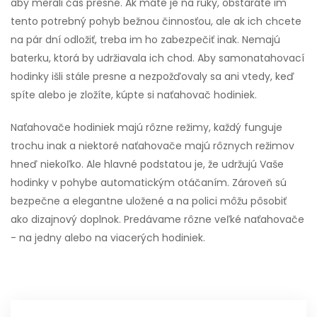
aby merali čas presne. Ak máte je na ruky, obstaráte im
tento potrebný pohyb bežnou činnosťou, ale ak ich chcete
na pár dní odložiť, treba im ho zabezpečiť inak. Nemajú
baterku, ktorá by udržiavala ich chod. Aby samonatahovací
hodinky išli stále presne a nezpožďovaly sa ani vtedy, keď
spíte alebo je zložíte, kúpte si naťahovač hodiniek.
Naťahovače hodiniek majú rôzne režimy, každý funguje
trochu inak a niektoré naťahovače majú rôznych režimov
hneď niekoľko. Ale hlavné podstatou je, že udržujú Vaše
hodinky v pohybe automatickým otáčaním. Zároveň sú
bezpečne a elegantne uložené a na polici môžu pôsobiť
ako dizajnový doplnok. Predávame rôzne veľké naťahovače
- na jedny alebo na viacerých hodiniek.