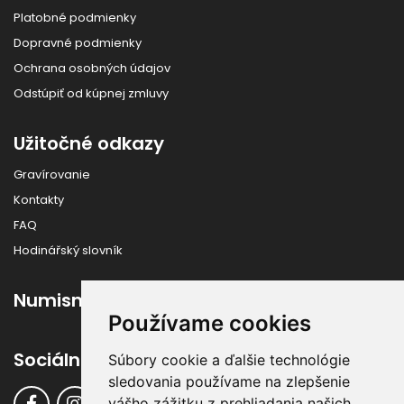
Platobné podmienky
Dopravné podmienky
Ochrana osobných údajov
Odstúpiť od kúpnej zmluvy
Užitočné odkazy
Gravírovanie
Kontakty
FAQ
Hodinářský slovník
Numismatika
Používame cookies
Sociálne siete
Súbory cookie a ďalšie technológie
sledovania používame na zlepšenie
vášho zážitku z prehliadania našich