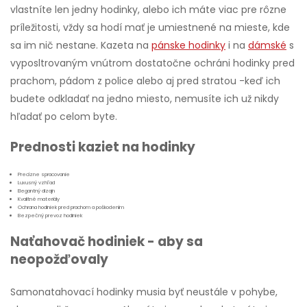
vlastníte len jedny hodinky, alebo ich máte viac pre rôzne
príležitosti, vždy sa hodí mať je umiestnené na mieste, kde
sa im nič nestane. Kazeta na
pánske hodinky
i na
dámské
s
vyposltrovaným vnútrom dostatočne ochráni hodinky pred
prachom, pádom z police alebo aj pred stratou -keď ich
budete odkladať na jedno miesto, nemusíte ich už nikdy
hľadať po celom byte.
Prednosti kaziet na hodinky
Precízne spracovanie
Luxusný vzhľad
Elegantný dizajn
Kvalitné materiály
Ochrana hodiniek pred prachom a poškodením
Bezpečný prevoz hodiniek
Naťahovač hodiniek - aby sa
neopožďovaly
Samonatahovací hodinky musia byť neustále v pohybe,