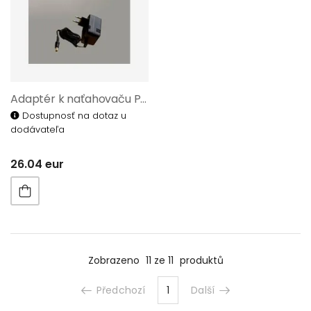
Adaptér k naťahovaču Piccolo 70005/71
Dostupnosť na dotaz u
dodávateľa
26.04 eur
Zobrazeno
11 ze 11
produktů
Předchozí
1
Další