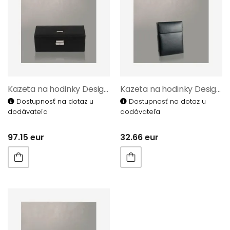
Kazeta na hodinky Designhütte 70040/177
Kazeta na hodinky Designhütte 70039/38
Dostupnosť na dotaz u
Dostupnosť na dotaz u
dodávateľa
dodávateľa
97.15 eur
32.66 eur