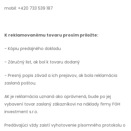
mobil: +420 733 539 187
K reklamovanému tovaru prosím priložte:
- Kópiu predajného dokladu
- Záručný list, ak bol k tovaru dodaný
- Presný popis závad a ich prejavov, ak bola reklamácia
zaslaná poštou.
AK je reklamácia uznaná ako oprávnená, bude po jej
vybavení tovar zaslaný zákazníkovi na náklady firmy FGH
investment s.r.o.
Predávajúci vždy zaistí vyhotovenie písomného protokolu o