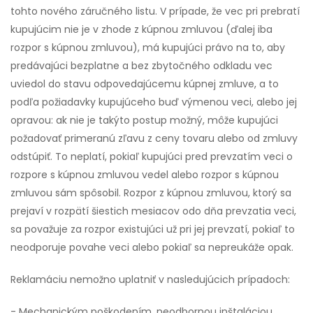
tohto nového záručného listu. V prípade, že vec pri prebratí
kupujúcim nie je v zhode z kúpnou zmluvou (ďalej iba
rozpor s kúpnou zmluvou), má kupujúci právo na to, aby
predávajúci bezplatne a bez zbytočného odkladu vec
uviedol do stavu odpovedajúcemu kúpnej zmluve, a to
podľa požiadavky kupujúceho buď výmenou veci, alebo jej
opravou: ak nie je takýto postup možný, môže kupujúci
požadovať primeranú zľavu z ceny tovaru alebo od zmluvy
odstúpiť. To neplatí, pokiaľ kupujúci pred prevzatím veci o
rozpore s kúpnou zmluvou vedel alebo rozpor s kúpnou
zmluvou sám spôsobil. Rozpor z kúpnou zmluvou, ktorý sa
prejaví v rozpätí šiestich mesiacov odo dňa prevzatia veci,
sa považuje za rozpor existujúci už pri jej prevzatí, pokiaľ to
neodporuje povahe veci alebo pokiaľ sa nepreukáže opak.
Reklamáciu nemožno uplatniť v nasledujúcich prípadoch:
- Mechanickým poškodením, neodbornou inštaláciou,