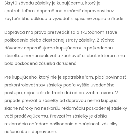
Skrytú závadu zásielky je kupujúcemu, ktorý je
spotrebiteľom, doporučené oznámiť dopravcovi bez
zbytočného odkladu a vyžiadať si spísanie zápisu o škode.
Dopravca má právo presvedčiť sa o skutočnom stave
poškodenia alebo čiastočnej straty zásielky. Z týchto
dôvodov doporučujeme kupujúcemu s poškodenou
zásielkou nemanipulovať a zachovať aj obal, v ktorom mu
bola poškodená zásielka doručená.
Pre kupujúceho, ktorý nie je spotrebiteľom, platí povinnosť
prekontrolovať stav zásielky podľa vyššie uvedeného
postupu, najneskôr do troch dní od prevzatia tovaru. V
prípade prevzatia zásielky od dopravcu nemá kupujúci
žiadne nároky na neskoršiu reklamáciu poškodenej zásielky
voči predávajúcemu. Prevzatím zásielky je ďalšia
reklamácia ohľadom poškodenia a neúplnosti zásielky
riešená iba s dopravcom.