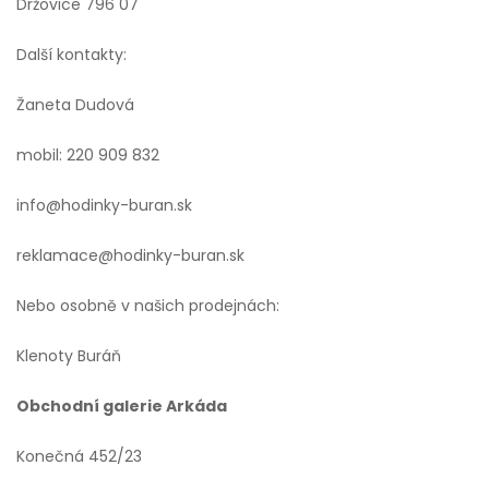
Držovice 796 07
Další kontakty:
Žaneta Dudová
mobil: 220 909 832
info@hodinky-buran.sk
reklamace@hodinky-buran.sk
Nebo osobně v našich prodejnách:
Klenoty Buráň
Obchodní galerie Arkáda
Konečná 452/23