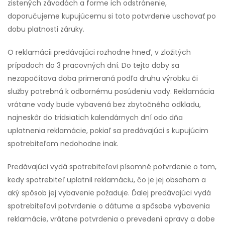
zistených závadách a forme ich odstránenie,
doporučujeme kupujúcemu si toto potvrdenie uschovať po
dobu platnosti záruky.
O reklamácii predávajúci rozhodne hneď, v zložitých
prípadoch do 3 pracovných dní. Do tejto doby sa
nezapočítava doba primeraná podľa druhu výrobku či
služby potrebná k odbornému posúdeniu vady. Reklamácia
vrátane vady bude vybavená bez zbytočného odkladu,
najneskôr do tridsiatich kalendárnych dní odo dňa
uplatnenia reklamácie, pokiaľ sa predávajúci s kupujúcim
spotrebiteľom nedohodne inak.
Predávajúci vydá spotrebiteľovi písomné potvrdenie o tom,
kedy spotrebiteľ uplatnil reklamáciu, čo je jej obsahom a
aký spôsob jej vybavenie požaduje. Ďalej predávajúci vydá
spotrebiteľovi potvrdenie o dátume a spôsobe vybavenia
reklamácie, vrátane potvrdenia o prevedení opravy a dobe