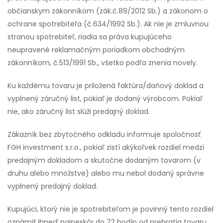
občianskym zákonníkom (zák.č.89/2012 Sb.) a zákonom o
ochrane spotrebiteľa (č.634/1992 Sb.). Ak nie je zmluvnou
stranou spotrebiteľ, riadia sa práva kupujúceho
neupravené reklamačným poriadkom obchodným
zákonníkom, č.513/1991 Sb., všetko podľa znenia novely.
Ku každému tovaru je priložená faktúra/daňový doklad a
vyplnený záručný list, pokiaľ je dodaný výrobcom. Pokiaľ
nie, ako záručný list slúži predajný doklad.
Zákazník bez zbytočného odkladu informuje spoločnosť
FGH investment s.r.o., pokiaľ zistí akýkoľvek rozdiel medzi
predajným dokladom a skutočne dodaným tovarom (v
druhu alebo množstve) alebo mu nebol dodaný správne
vyplnený predajný doklad.
Kupujúci, ktorý nie je spotrebiteľom je povinný tento rozdiel
oznámiť ihneď najneskôr do 72 hodín od prebratia tovaru.