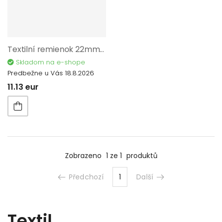
Textilní remienok 22mm 41330-04
Skladom na e-shope
Predbežne u Vás 18.8.2026
11.13 eur
Zobrazeno
1 ze 1
produktů
Předchozí
1
Další
Textil