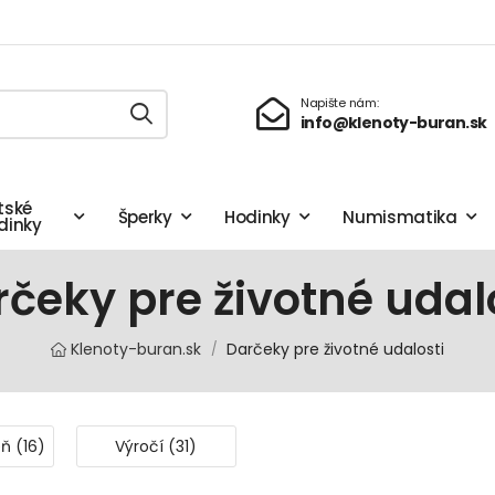
Napište nám:
info@klenoty-buran.sk
tské
Šperky
Hodinky
Numismatika
dinky
čeky pre životné udal
Klenoty-buran.sk
Darčeky pre životné udalosti
/
ň (16)
Výročí (31)