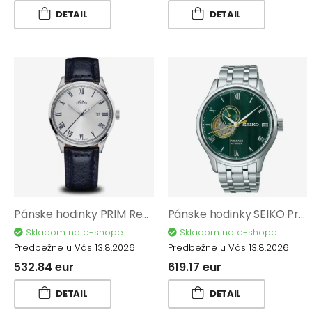
DETAIL
DETAIL
Pánske hodinky PRIM Regent - A W01P.13273.A
Pánske hodinky SEIKO Presage Japanese Garden SSA463J1
Skladom na e-shope
Skladom na e-shope
Predbežne u Vás 13.8.2026
Predbežne u Vás 13.8.2026
532.84 eur
619.17 eur
DETAIL
DETAIL