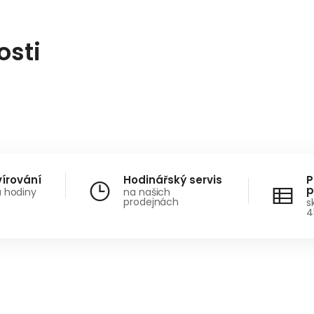
osti
vírování
Hodinářský servis
P
p
a hodiny
na našich
prodejnách
s
4