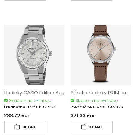
Hodinky CASIO Edifice Automatic EFK-110D-7AER
Pánske hodinky PRIM Linea Color Esence 40 Q - D W01P.13269.D
Skladom na e-shope
Skladom na e-shope
Predbežne u Vás 13.8.2026
Predbežne u Vás 13.8.2026
288.72 eur
371.33 eur
DETAIL
DETAIL