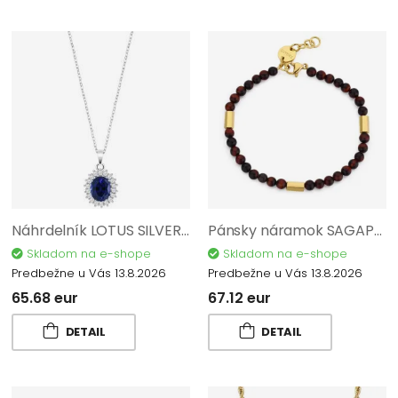
Náhrdelník LOTUS SILVER Colors AG 925/1000 LP3459-1/1
Pánsky náramok SAGAPO Riot SRT17
Skladom na e-shope
Skladom na e-shope
Predbežne u Vás 13.8.2026
Predbežne u Vás 13.8.2026
65.68 eur
67.12 eur
DETAIL
DETAIL