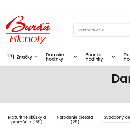
Dámske
Pánske
De
Značky
hodinky
hodinky
ho
Dar
Maturitné skúšky a
Narodenie dieťaťa
Svadobný de
promócie (169)
(28)