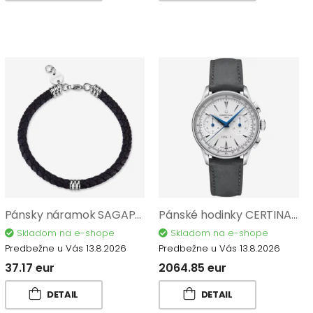
Pánsky náramok SAGAPO Nomad SNO11
Pánské hodinky CERTINA DS-1 Chronograph Automatic C029.462.16.011.00
Skladom na e-shope
Skladom na e-shope
Predbežne u Vás 13.8.2026
Predbežne u Vás 13.8.2026
37.17 eur
2064.85 eur
DETAIL
DETAIL