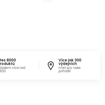
řes 8000
Více jak 300
roduktů
výdejních
kladem více než
míst pro vaše
500
pohodlí