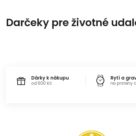
Darčeky pre životné udal
Dárky k nákupu
Rytí a gra
od 600 Kč
na prsteny 