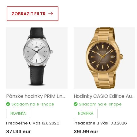
ZOBRAZIT FILTR
Pánske hodinky PRIM Linea Color Esence 40 Q - B W01P.13269.B
Hodinky CASIO Edifice Automatic EFK-200DG-5AER
Skladom na e-shope
Skladom na e-shope
NOVINKA
NOVINKA
Predbežne u Vás 13.8.2026
Predbežne u Vás 13.8.2026
371.33 eur
391.99 eur