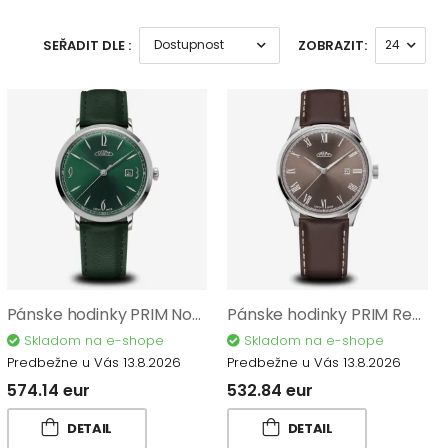
SEŘADIT DLE :
ZOBRAZIT:
Pánske hodinky PRIM Noble – B W01P.13254.B
Pánske hodinky PRIM Regent - D W01P.13273.D
Skladom na e-shope
Skladom na e-shope
Predbežne u Vás 13.8.2026
Predbežne u Vás 13.8.2026
574.14 eur
532.84 eur
DETAIL
DETAIL