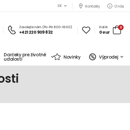
SK
Kontakty
O nás
Zavolejte nám (Po-Pá 8:00-16:00):
Košík:
0
+421 220 909 832
0 eur
Darčeky pre životné
Novinky
Výprodej
udalosti
osti