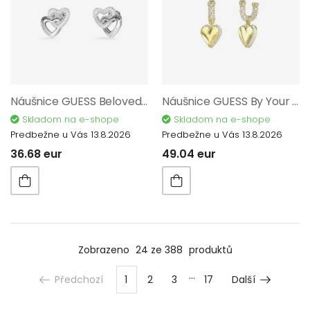
Náušnice GUESS Beloved JUBE06015JWRHT/U
Náušnice GUESS By Your Side JUBE06075JWYGT/U
Skladom na e-shope
Skladom na e-shope
Predbežne u Vás 13.8.2026
Predbežne u Vás 13.8.2026
36.68 eur
49.04 eur
Zobrazeno
24 ze 388
produktů
Předchozí
1
2
3
17
Další