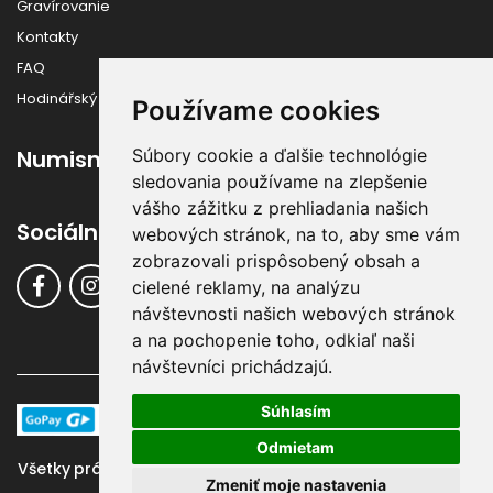
Gravírovanie
Kontakty
FAQ
Hodinářský slovník
Používame cookies
Súbory cookie a ďalšie technológie
Numismatika
sledovania používame na zlepšenie
vášho zážitku z prehliadania našich
Sociálne siete
webových stránok, na to, aby sme vám
zobrazovali prispôsobený obsah a
cielené reklamy, na analýzu
návštevnosti našich webových stránok
a na pochopenie toho, odkiaľ naši
návštevníci prichádzajú.
Súhlasím
Odmietam
Všetky práva vyhradené ©
Klenoty-Buran.sk
, 2016 - 2024 |
Zmeniť moje nastavenia
Systém & Design:
GraphicSite.cz