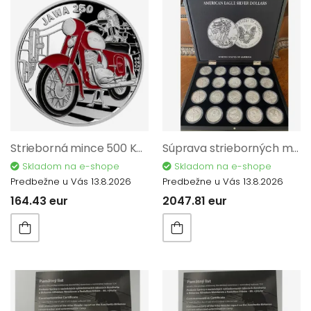
Strieborná mince 500 Kč Motocykl Jawa 250 2022 PROOF 9848
Súprava strieborných mincí 20 x 1 Oz American Eagle 2018 v kazete
Skladom na e-shope
Skladom na e-shope
Predbežne u Vás 13.8.2026
Predbežne u Vás 13.8.2026
164.43 eur
2047.81 eur