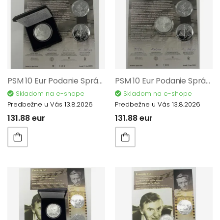
PSM 10 Eur Podanie Správy o vyhladzovacích táboroch Auschwitz a Birkenau + Pamätný list 2024
PSM 10 Eur Podanie Správy o vyhladzovacích táboroch Auschwitz a Birkenau + Pamätný list 2024
Skladom na e-shope
Skladom na e-shope
Predbežne u Vás 13.8.2026
Predbežne u Vás 13.8.2026
131.88 eur
131.88 eur