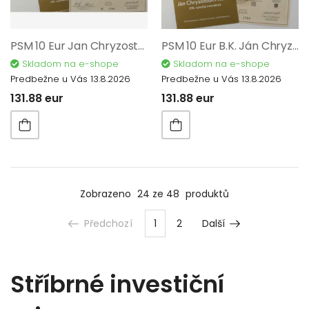
PSM 10 Eur Jan Chryzostom Korec 100. výročí narození + Pamětní list 2024 12216
PSM 10 Eur B.K. Ján Chryzostom Korec 100. výročí narození + Pamětní list 2024 12217
Skladom na e-shope
Skladom na e-shope
Predbežne u Vás 13.8.2026
Predbežne u Vás 13.8.2026
131.88 eur
131.88 eur
Zobrazeno
24 ze 48
produktů
Předchozí
1
2
Další
Stříbrné investiční