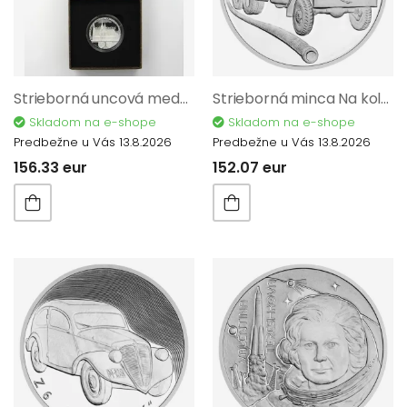
Strieborná uncová medaila na príležitosť dokončenia stavby chrámu sv. Víta 2023 PROOF 12169
Strieborná minca Na kolesách - Nákladný automobil Praga V3S proof 2024 12222
Skladom na e-shope
Skladom na e-shope
Predbežne u Vás 13.8.2026
Predbežne u Vás 13.8.2026
156.33 eur
152.07 eur