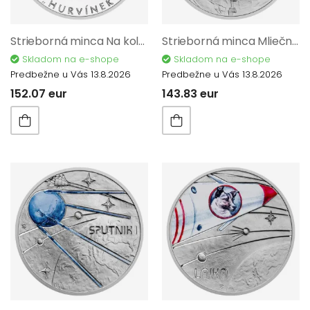
Strieborná minca Na kolesách - Motorové vozidlo Z 6 - Hurvínek proof 2024 12206
Strieborná minca Mliečna dráha - Prvá žena vo vesmíre proof 12210
Skladom na e-shope
Skladom na e-shope
Predbežne u Vás 13.8.2026
Predbežne u Vás 13.8.2026
152.07 eur
143.83 eur