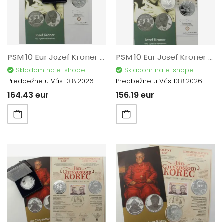
PSM 10 Eur Jozef Kroner 100. výročie narodenia + Pamätný list 2024 12214
PSM 10 Eur Josef Kroner B.K. 100. výročí narození + Pamětní list 2024 12215
Skladom na e-shope
Skladom na e-shope
Predbežne u Vás 13.8.2026
Predbežne u Vás 13.8.2026
164.43 eur
156.19 eur