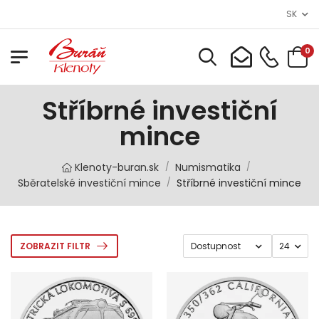
SK
0
Stříbrné investiční
mince
Klenoty-buran.sk
Numismatika
/
/
Sběratelské investiční mince
Stříbrné investiční mince
/
ZOBRAZIT FILTR