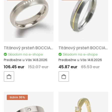
Titánový prsteň BOCCIA TITANIUM s diamantmi 0130-0357
Titánový prsteň BOCCIA TITANIUM 0130-0258
Skladom na e-shope
Skladom na e-shope
Predbežne u Vás 14.8.2026
Predbežne u Vás 14.8.2026
106.45 eur
152.07 eur
45.87 eur
65.53 eur
SLEVA 30%