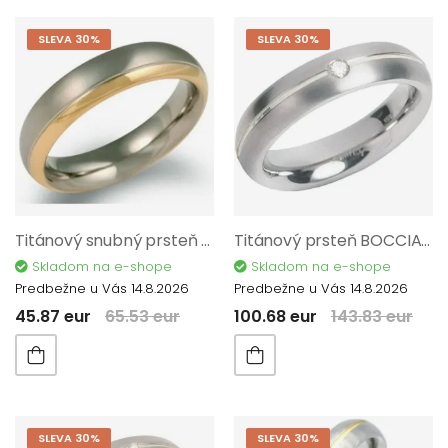
SLEVA 30%
SLEVA 30%
Titánový snubný prsteň BOCCIA TITANIUM 0130-0854
Titánový prsteň BOCCIA TITANIUM s diamantmi 0130-0553
Skladom na e-shope
Skladom na e-shope
Predbežne u Vás 14.8.2026
Predbežne u Vás 14.8.2026
45.87 eur
65.53 eur
100.68 eur
143.83 eur
SLEVA 30%
SLEVA 30%