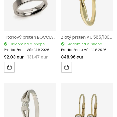
Titanový prsten BOCCIA TITANIUM s diamantem 0121-0451
Zlatý prsteň AU 585/1000 1,97 gr KPR381000701-53
Skladom na e-shope
Skladom na e-shope
Predbežne u Vás 14.8.2026
Predbežne u Vás 14.8.2026
92.03 eur
131.47 eur
848.96 eur