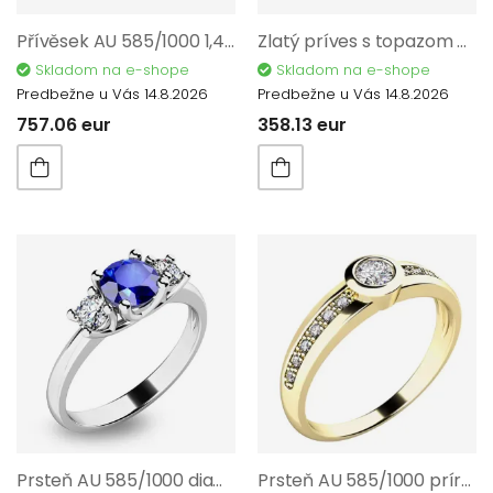
Přívěsek AU 585/1000 1,40 gr s diamanty 0,140 ct G/Si G10904B05
Zlatý príves s topazom a diamantom AU 585/1000 PATTIC G1085905
Skladom na e-shope
Skladom na e-shope
Predbežne u Vás 14.8.2026
Predbežne u Vás 14.8.2026
757.06 eur
358.13 eur
Prsteň AU 585/1000 diamanty 0,20 ct G/Si + zafír 0,50 ct 2,25 gr G10803B01
Prsteň AU 585/1000 prírodný diamant 0,214 ct 2,40 g G1077801A