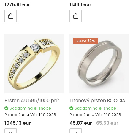
1275.91 eur
1146.1 eur
SLEVA 30%
Prsteň AU 585/1000 prírodný diamant 0,22 ct G/Si 2,15 g G10775ZL01-52
Titánový prsteň BOCCIA TITANIUM 0149-0171
Skladom na e-shope
Skladom na e-shope
Predbežne u Vás 14.8.2026
Predbežne u Vás 14.8.2026
1045.13 eur
45.87 eur
65.53 eur