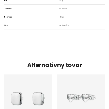
Pre
ženy
Značka
BROSWAY
Rozmer
15mm
Věk
pro dospělé
Alternatívny tovar