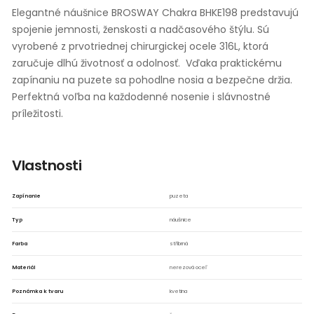
Elegantné náušnice BROSWAY Chakra BHKE198 predstavujú
spojenie jemnosti, ženskosti a nadčasového štýlu. Sú
vyrobené z prvotriednej chirurgickej ocele 316L, ktorá
zaručuje dlhú životnosť a odolnosť. Vďaka praktickému
zapínaniu na puzete sa pohodlne nosia a bezpečne držia.
Perfektná voľba na každodenné nosenie i slávnostné
príležitosti.
▶
Vlastnosti
Zapínanie
puzeta
Typ
náušnice
Farba
stříbrná
Materiál
nerezová oceľ
Poznámka k tvaru
kvetina