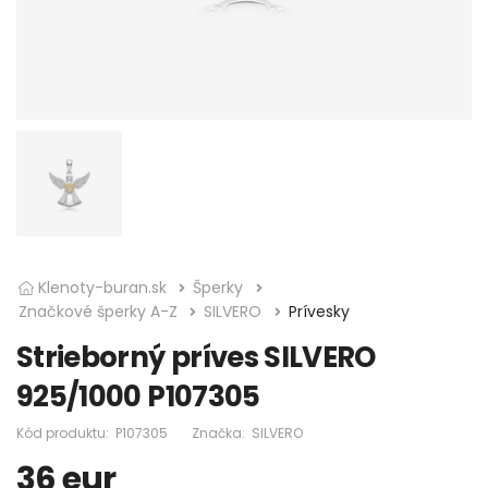
Klenoty-buran.sk
Šperky
Značkové šperky A-Z
SILVERO
Prívesky
Strieborný príves SILVERO
925/1000 P107305
Kód produktu:
P107305
Značka:
SILVERO
36
eur