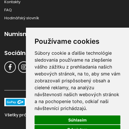
Kontakty
FAQ
Hodinářský slovník
Numismatika
Používame cookies
Sociálne siete
Súbory cookie a ďalšie technológie
sledovania používame na zlepšenie
vášho zážitku z prehliadania našich
webových stránok, na to, aby sme vám
zobrazovali prispôsobený obsah a
cielené reklamy, na analýzu
návštevnosti našich webových stránok
a na pochopenie toho, odkiaľ naši
návštevníci prichádzajú.
Všetky práva vyhradené ©
Klenoty-Buran.sk
, 2016 - 2024 |
Súhlasím
Systém & Design:
GraphicSite.cz