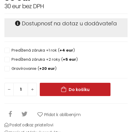
30 eur bez DPH
Dostupnosť na dotaz u dodávateľa
Predĺžená záruka +1 rok (
+4 eur
)
Predĺžená záruka +2 roky (
+5 eur
)
Gravírovanie (
+20 eur
)
Do košíku
Přidat k oblíbeným
Poslať odkaz priateľovi