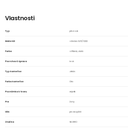
▶
Vlastnosti
Typ
prívesok
Materiál
striebro 925/1000
Farba
stříbrná, zlatá
Povrchová úprava
lesk
Typ kameňov
zirkón
Farba kameňov
číra
Poznámka k tvaru
anjelik
Pre
ženy
Věk
pro dospělé
Značka
SILVERO