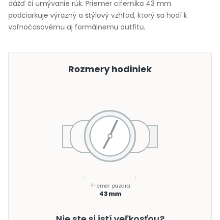
dážď či umývanie rúk. Priemer ciferníka 43 mm
podčiarkuje výrazný a štýlový vzhľad, ktorý sa hodí k
voľnočasovému aj formálnemu outfitu.
Rozmery hodiniek
Priemer puzdra
43 mm
Nie ste si istí veľkosťou?