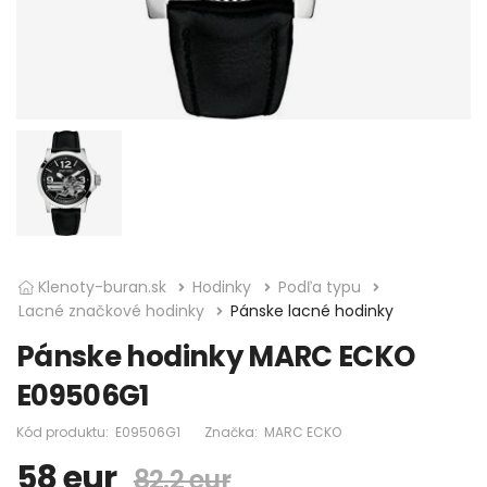
Klenoty-buran.sk
Hodinky
Podľa typu
Lacné značkové hodinky
Pánske lacné hodinky
Pánske hodinky MARC ECKO
E09506G1
Kód produktu:
E09506G1
Značka:
MARC ECKO
58
eur
82.2 eur