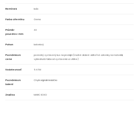
Remínek
koža
Farba ciferníku
čierna
Průměr
43
pouzdra v mm
Pohon
bateriový
Poznámka k
posledný vystavený kus na predajni (možné drobné viditeľné odreniny na materiáli,
cene
vyblednutá farba od vystavenia vo vitríne)
Vodotesnosť
5 ATM
Poznámka k
Chybí originální krabička
balení
Značka
MARC ECKO