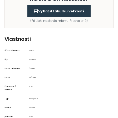
Vytlačiť tabuľku veľkostí
(Pri tlači nastavte mierku: Predvolené)
Vlastnosti
Šírka náramku
22 mm
Štýl
klasické
Farba náramku
čierná
Farba
stříbrná
Povrchová
lesk
úprava
Typ
analógové
Určení
Pánske
pouzdro
oceľ