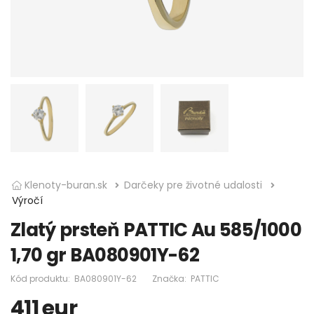
Klenoty-buran.sk
Darčeky pre životné udalosti
Výročí
Zlatý prsteň PATTIC Au 585/1000
1,70 gr BA080901Y-62
Kód produktu:
BA080901Y-62
Značka:
PATTIC
411
eur