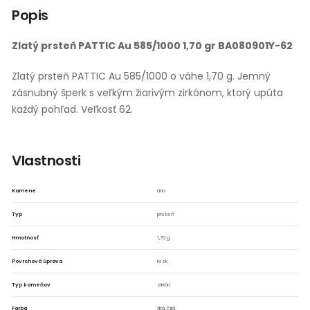
Popis
Zlatý prsteň PATTIC Au 585/1000 1,70 gr BA080901Y-62
Zlatý prsteň PATTIC Au 585/1000 o váhe 1,70 g. Jemný
zásnubný šperk s veľkým žiarivým zirkónom, ktorý upúta
každý pohľad. Veľkosť 62.
▶
Vlastnosti
Kamene
áno
Typ
prsteň
Hmotnosť
1,70 g
Povrchová úprava
lesk
Typ kameňov
zirkón
Farba
žltá, čírá