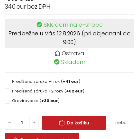
340 eur bez DPH
Skladom na e-shope
Predbežne u Vás 12.8.2026
(pri objednaní do
9:00)
Ostrava
Skladem
Predĺžená záruka +1 rok (
+41 eur
)
Predĺžená záruka +2 roky (
+62 eur
)
Gravírovanie (
+30 eur
)
nebo
Do košíku