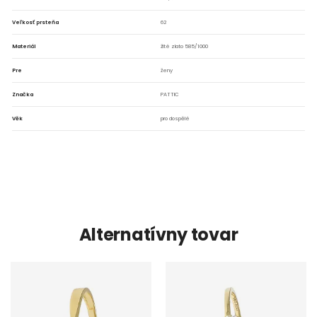
Veľkosť prsteňa
62
Materiál
žlté zlato 585/1000
Pre
ženy
Značka
PATTIC
Věk
pro dospělé
Alternatívny tovar